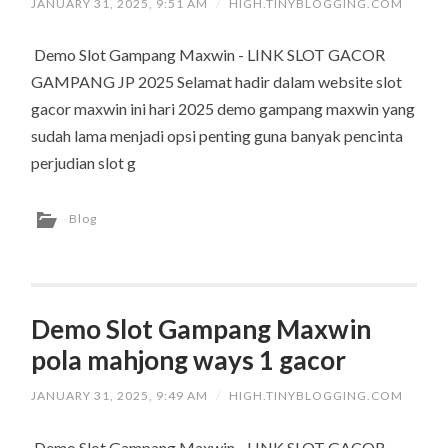
JANUARY 31, 2025, 9:51 AM
/
HIGH.TINYBLOGGING.COM
Demo Slot Gampang Maxwin - LINK SLOT GACOR
GAMPANG JP 2025 Selamat hadir dalam website slot
gacor maxwin ini hari 2025 demo gampang maxwin yang
sudah lama menjadi opsi penting guna banyak pencinta
perjudian slot g
Blog
Demo Slot Gampang Maxwin
pola mahjong ways 1 gacor
JANUARY 31, 2025, 9:49 AM
/
HIGH.TINYBLOGGING.COM
Demo Slot Gampang Maxwin - LINK SLOT GACOR