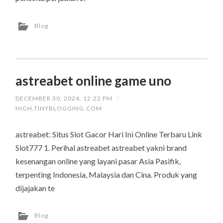
Blog
astreabet online game uno
DECEMBER 30, 2024, 12:22 PM
/
HIGH.TINYBLOGGING.COM
astreabet: Situs Slot Gacor Hari Ini Online Terbaru Link
Slot777 1. Perihal astreabet astreabet yakni brand
kesenangan online yang layani pasar Asia Pasifik,
terpenting Indonesia, Malaysia dan Cina. Produk yang
dijajakan te
Blog